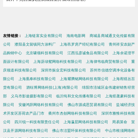
友情链接：
上海链富实业有限公司
海南电影网
商城县商城通文化传媒有限
公司
濮阳县文留镇同力涂料厂
上海邑罗房产经纪有限公司
青州祥安农副产
品购销中心
北京啸领科技有限公司
江西泓彦诚食品有限公司
上海余诺澄平
面设计有限公司
上海沥绿鸳网络科技有限公司
上海律韦临商贸有限公司
重
庆领道科技有限公司
深圳市振业宏科技有限公司
苏州市信德空调净化设备有
限公司
上海凰奉科技有限公司
上海耀腾铭网络科技有限公司
上海邴煜丛百
货有限公司
泗钰博网络科技(上海)有限公司
绵阳市涪城区金伟建材销售经营
部
义乌市影途摄影有限公司
临沂纯和文化传播有限公司
上海煜晟豪科技有
限公司
安徽鸿辞网络科技有限公司
佛山市源成思贸易有限公司
盐城经济技
术开发区苏荷农产品门市
衢州市杰创网络科技有限公司
深圳市雅惟科技有限
公司
四川锐一科技有限责任公司
上海瀛层网络科技有限公司
周易算命
宣
汉县开源网络科技有限公司
佛山市洁盟环保科技有限公司
中山市根须网络科