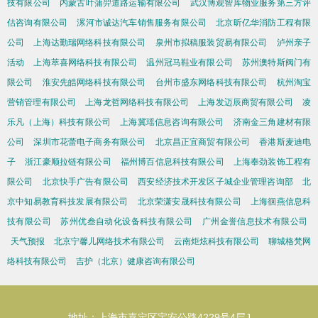
技有限公司
内蒙古叶蒲羿道路运输有限公司
武汉博观智库物业服务第三方评
估咨询有限公司
漯河市诚达汽车销售服务有限公司
北京昕亿华消防工程有限
公司
上海达勤瑞网络科技有限公司
泉州市拟稿服装贸易有限公司
泸州亲子
活动
上海萃喜网络科技有限公司
温州冠马鞋业有限公司
苏州澳特斯阀门有
限公司
淮安先皓网络科技有限公司
台州市盛东网络科技有限公司
杭州淘宝
营销管理有限公司
上海龙哲网络科技有限公司
上海发迈辰商贸有限公司
凌
乐凡（上海）科技有限公司
上海冀瑶信息咨询有限公司
济南金三角建材有限
公司
深圳市花蕾电子商务有限公司
北京昌正宜商贸有限公司
香港斯麦迪电
子
浙江豪顺拉链有限公司
福州博百信息科技有限公司
上海奉劲装饰工程有
限公司
北京快手广告有限公司
西安经济技术开发区子城企业管理咨询部
北
京中知易教育科技发展有限公司
北京荣潇安晟科技有限公司
上海徊燕信息科
技有限公司
苏州优叁自动化设备科技有限公司
广州金誉信息技术有限公司
天气预报
北京宁馨儿网络技术有限公司
云南炬炫科技有限公司
聊城格梵网
络科技有限公司
吉护（北京）健康咨询有限公司
地址：上海市嘉定区宝安公路4229号4层J